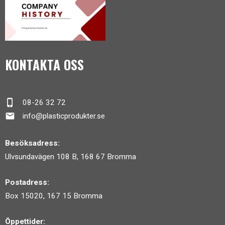
KONTAKTA OSS
phone_iphone
08-26 32 72
mail
info@plasticprodukter.se
Besöksadress:
Ulvsundavägen 108 B, 168 67 Bromma
Postadress:
Box 15020, 167 15 Bromma
Öppettider: