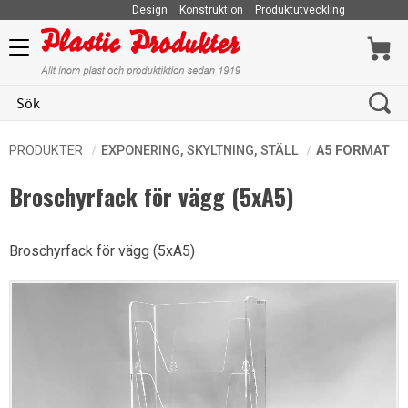
Design
Konstruktion
Produktutveckling
Meny
PRODUKTER
EXPONERING, SKYLTNING, STÄLL
A5 FORMAT
Broschyrfack för vägg (5xA5)
Broschyrfack för vägg (5xA5)