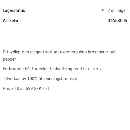
Lagerstatus
7 st i lager
Artikelnr
01A5S005
Ett tydligt och elegant sätt att exponera dina broschyrer och
papper.
Förborrade hål för enkel fastsättning med t.ex. skruv.
Tillverkad av 100% återvinningsbar akryl.
Pris > 10 st: 599 SEK / st