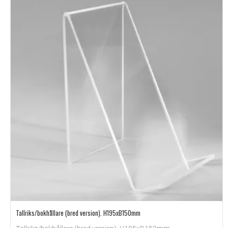
Tallriks/bokhållare (bred version). H195xB150mm
Tallriks/bokhållare (bred version). H195xB150mm