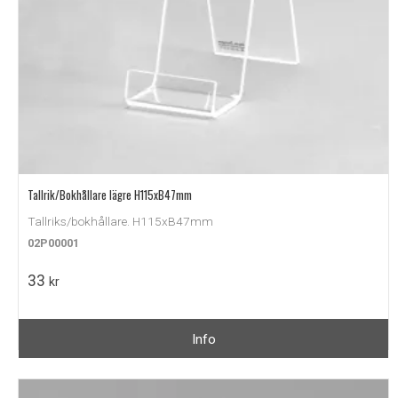
Tallrik/Bokhållare lägre H115xB47mm
Tallriks/bokhållare. H115xB47mm
02P00001
33
kr
Info