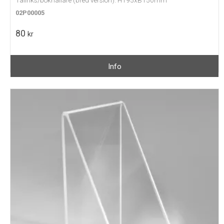
02P00005
80
kr
Info