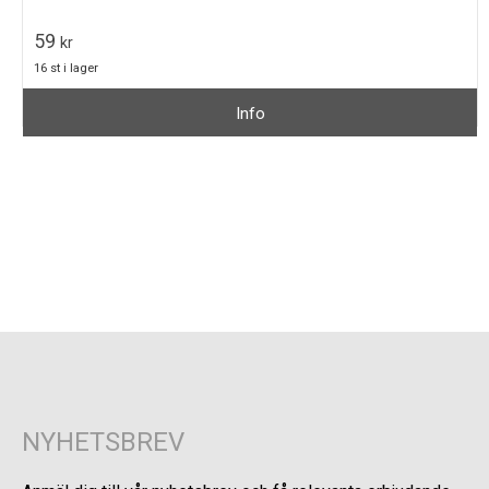
59
kr
16 st i lager
Info
NYHETSBREV