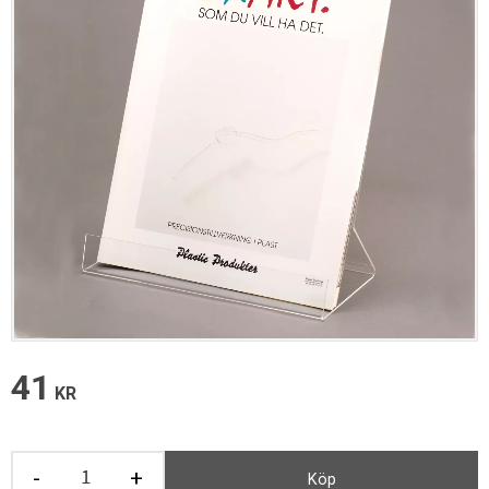
41
KR
-
+
Köp