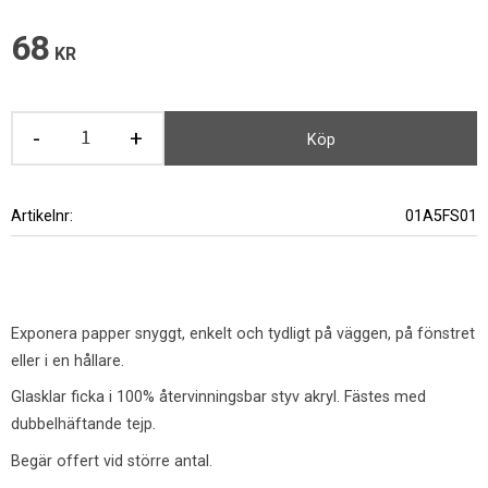
68
KR
-
+
Köp
Artikelnr
01A5FS01
Exponera papper snyggt, enkelt och tydligt på väggen, på fönstret
eller i en hållare.
Glasklar ficka i 100% återvinningsbar styv akryl. Fästes med
dubbelhäftande tejp.
Begär offert vid större antal.