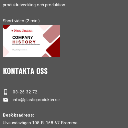
produktutveckling och produktion.
Short video (2 min.)
KONTAKTA OSS
phone_iphone
08-26 32 72
mail
info@plasticprodukter.se
Besöksadress:
Ulvsundavägen 108 B, 168 67 Bromma