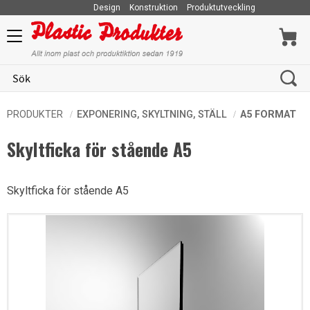
Design
Konstruktion
Produktutveckling
Meny
PRODUKTER
EXPONERING, SKYLTNING, STÄLL
A5 FORMAT
Skyltficka för stående A5
Skyltficka för stående A5