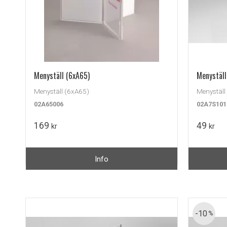
Menyställ (6xA65)
Menyställ
Menyställ (6xA65)
Menyställ
02A65006
02A7S101
169
49
kr
kr
Info
10
%