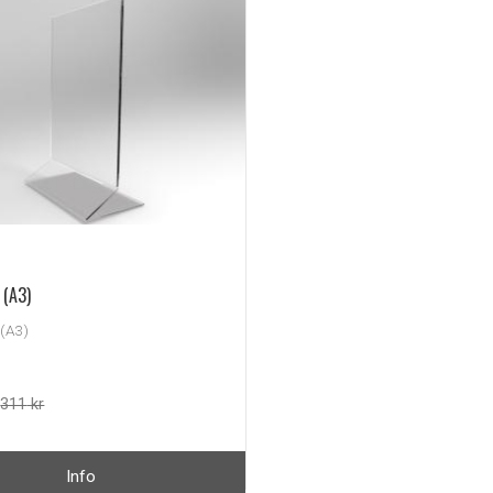
 (A3)
 (A3)
311
kr
Info