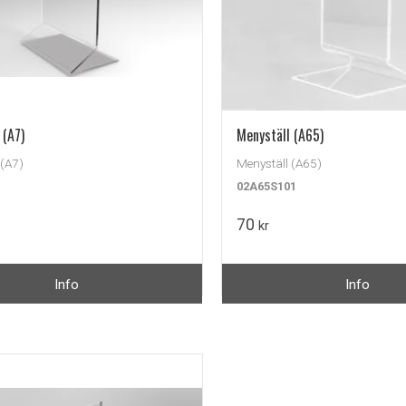
 (A7)
Menyställ (A65)
 (A7)
Menyställ (A65)
02A65S101
70
kr
Info
Info