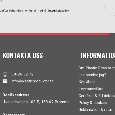
gifter behandlas i enlighet med vår
integritetspolicy
.
KONTAKTA OSS
INFORMATIO
Om Plastic Produkter
phone_iphone
08-26 32 72
Hur handlar jag?
mail
info@plasticprodukter.se
Köpvillkor
Leveransvillkor
Besöksadress:
Certifikat & EU deklar
Ulvsundavägen 108 B, 168 67 Bromma
Policy & cookies
Reklamation & retur