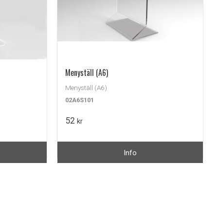
Menyställ (A6)
Menyställ (A6)
02A6S101
52
kr
Info