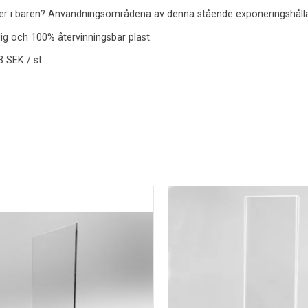
ller i baren? Användningsområdena av denna stående exponeringshål
tålig och 100% återvinningsbar plast.
73 SEK / st