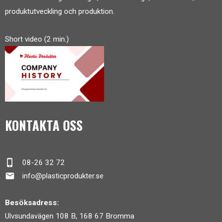
produktutveckling och produktion.
Short video (2 min.)
KONTAKTA OSS
phone_iphone
08-26 32 72
mail
info@plasticprodukter.se
Besöksadress:
Ulvsundavägen 108 B, 168 67 Bromma