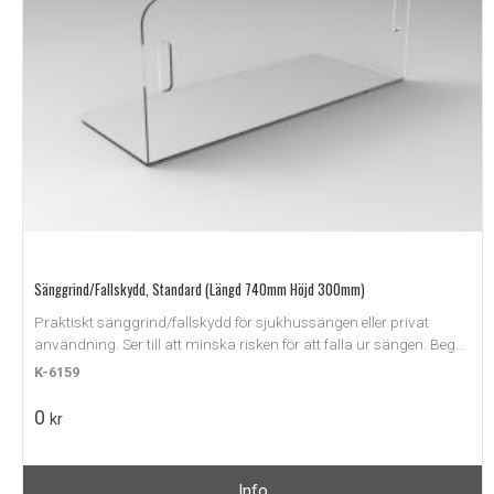
Sänggrind/Fallskydd, Standard (Längd 740mm Höjd 300mm)
Praktiskt sänggrind/fallskydd för sjukhussängen eller privat
användning. Ser till att minska risken för att falla ur sängen. Begär
offert.
K-6159
0
kr
Info