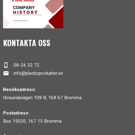
KONTAKTA OSS
phone_iphone
08-26 32 72
mail
info@plasticprodukter.se
Besöksadress:
Ulvsundavägen 108 B, 168 67 Bromma
Postadress:
Box 15020, 167 15 Bromma