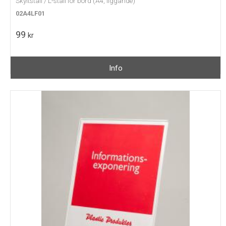
Skyltställ / L-ställ för bord (A4, liggande)
02A4LF01
99
kr
Info