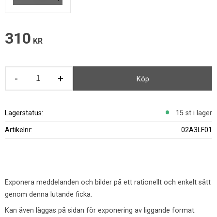
310
KR
-
+
Köp
Lagerstatus
15 st i lager
Artikelnr
02A3LF01
Exponera meddelanden och bilder på ett rationellt och enkelt sätt
genom denna lutande ficka.
Kan även läggas på sidan för exponering av liggande format.