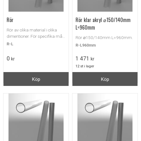
Rör
Rör klar akryl ⌀150/140mm
L=960mm
Rör av olika material i olika
dimentioner. För specifika mått
Rör ⌀150/140mm L=960mm.
eller storlek, vänligen begär en
R-L
R-L960mm
offert.
0
1 471
kr
kr
12 st i lager
Köp
Köp