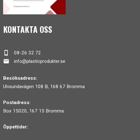
KONTAKTA OSS
phone_iphone
08-26 32 72
mail
info@plasticprodukter.se
Besöksadress:
Ulvsundavägen 108 B, 168 67 Bromma
Postadress:
Box 15020, 167 15 Bromma
Öppettider: