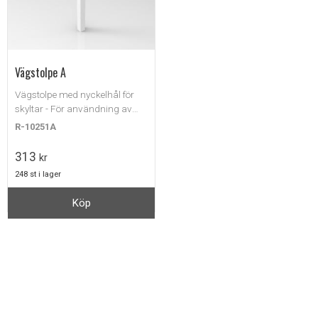
Vägstolpe A
Vägstolpe med nyckelhål för
skyltar - För användning av
bygg- väg- eller
R-10251A
konstruktionsarbete.
313
kr
248 st i lager
Köp