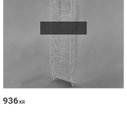
SLUTSÅLD
936
KR