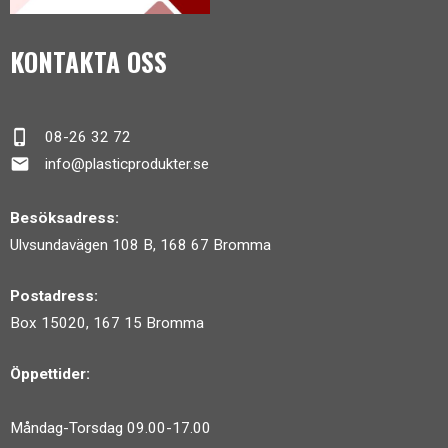
KONTAKTA OSS
phone_iphone
08-26 32 72
mail
info@plasticprodukter.se
Besöksadress:
Ulvsundavägen 108 B, 168 67 Bromma
Postadress:
Box 15020, 167 15 Bromma
Öppettider:
Måndag-Torsdag 09.00-17.00