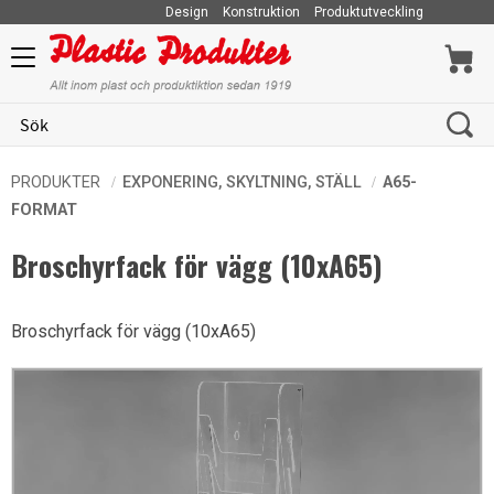
Design
Konstruktion
Produktutveckling
Meny
PRODUKTER
EXPONERING, SKYLTNING, STÄLL
A65-
FORMAT
Broschyrfack för vägg (10xA65)
Broschyrfack för vägg (10xA65)