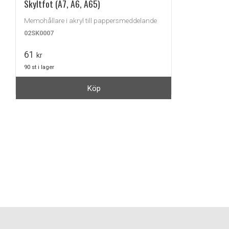
Skyltfot (A7, A6, A65)
Memohållare i akryl till pappersmeddelande
02SK0007
61
kr
90 st i lager
Köp