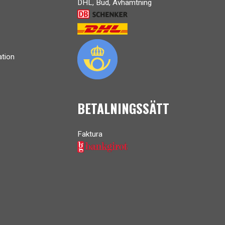
DHL, Bud, Avhämtning
ation
BETALNINGSSÄTT
Faktura