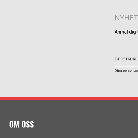
NYHET
Anmäl dig 
Dina personupp
OM OSS