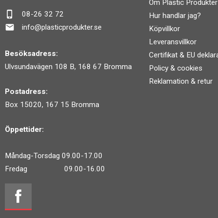
Om Plastic Produkter
phone_iphone
08-26 32 72
Hur handlar jag?
mail
info@plasticprodukter.se
Köpvillkor
Leveransvillkor
Besöksadress:
Certifikat & EU deklar
Ulvsundavägen 108 B, 168 67 Bromma
Policy & cookies
Reklamation & retur
Postadress:
Box 15020, 167 15 Bromma
Öppettider:
Måndag-Torsdag 09.00-17.00
Fredag 09.00-16.00