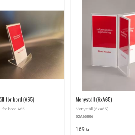
ll för bord (A65)
Menyställ (6xA65)
l för bord A65
Menyställ (6xA65)
02A65006
169
kr