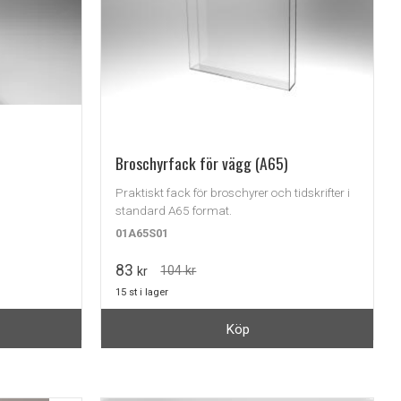
Broschyrfack för vägg (A65)
Praktiskt fack för broschyrer och tidskrifter i
standard A65 format.
01A65S01
83
104
kr
kr
15 st i lager
Köp