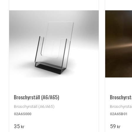
Broschyrställ (A6/A65)
Broschyrstä
Broschyrställ (A6/A65)
Broschyrstäl
02A6S000
02A65B01
35
59
kr
kr