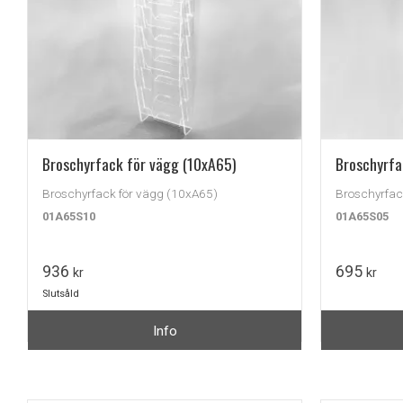
Broschyrfack för vägg (10xA65)
Broschyrfa
Broschyrfack för vägg (10xA65)
Broschyrfac
01A65S10
01A65S05
936
695
kr
kr
Slutsåld
Info