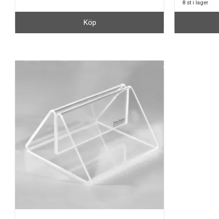
8 st i lager
Köp