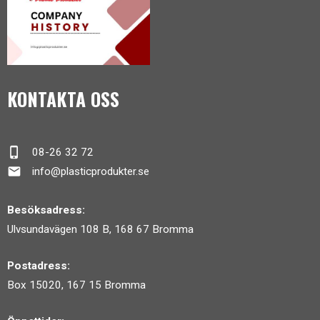
KONTAKTA OSS
phone_iphone
08-26 32 72
mail
info@plasticprodukter.se
Besöksadress:
Ulvsundavägen 108 B, 168 67 Bromma
Postadress:
Box 15020, 167 15 Bromma