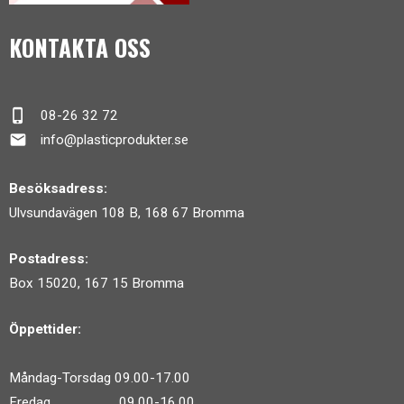
KONTAKTA OSS
phone_iphone
08-26 32 72
mail
info@plasticprodukter.se
Besöksadress:
Ulvsundavägen 108 B, 168 67 Bromma
Postadress:
Box 15020, 167 15 Bromma
Öppettider:
Måndag-Torsdag 09.00-17.00
Fredag 09.00-16.00