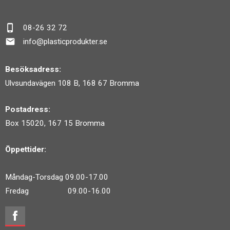
phone_iphone
08-26 32 72
mail
info@plasticprodukter.se
Besöksadress:
Ulvsundavägen 108 B, 168 67 Bromma
Postadress:
Box 15020, 167 15 Bromma
Öppettider:
Måndag-Torsdag 09.00-17.00
Fredag 09.00-16.00