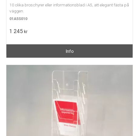
10 olika broschyrer eller informationsblad i A5, att elegant fästa på
väggen.
01A5S010
1 245
kr
Info