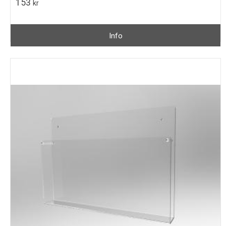
153
kr
Info