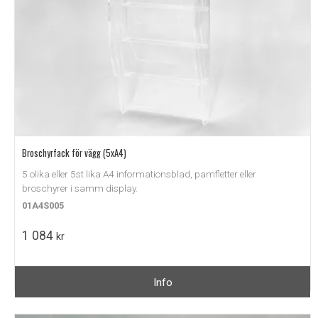
Broschyrfack för vägg (5xA4)
5 olika eller 5st lika A4 informationsblad, pamfletter eller
broschyrer i samm display.
01A4S005
1 084
kr
Info