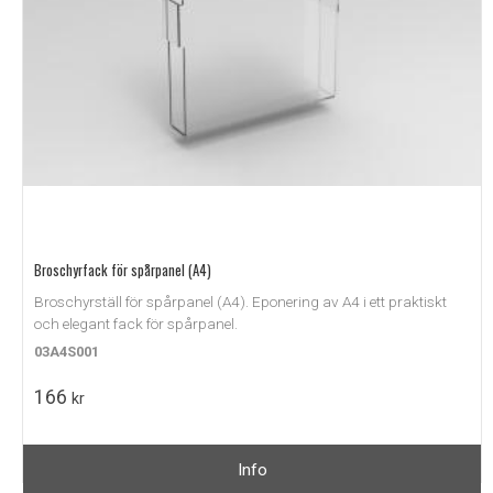
Broschyrfack för spårpanel (A4)
Broschyrställ för spårpanel (A4). Eponering av A4 i ett praktiskt
och elegant fack för spårpanel.
03A4S001
166
kr
Info