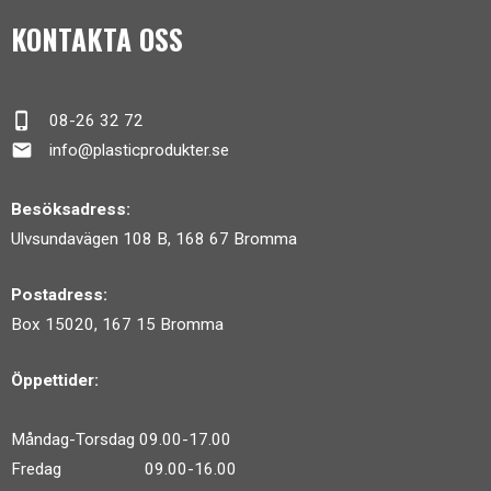
KONTAKTA OSS
phone_iphone
08-26 32 72
mail
info@plasticprodukter.se
Besöksadress:
Ulvsundavägen 108 B, 168 67 Bromma
Postadress:
Box 15020, 167 15 Bromma
Öppettider:
Måndag-Torsdag 09.00-17.00
Fredag 09.00-16.00