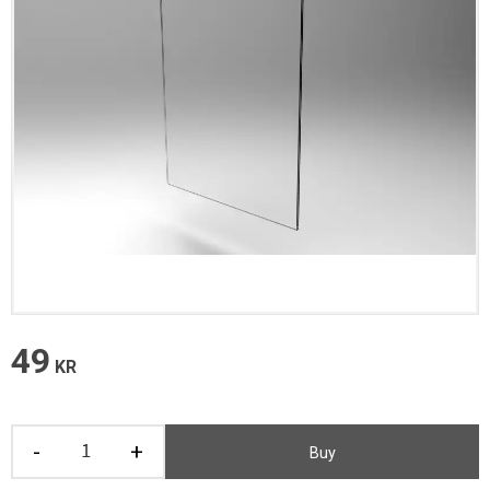
49
KR
-
+
Buy