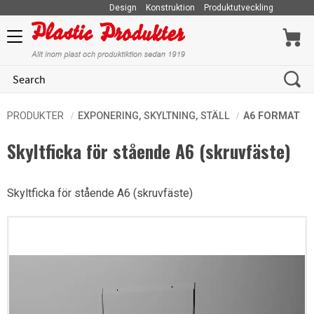
Design
Konstruktion
Produktutveckling
Menu
PRODUKTER
EXPONERING, SKYLTNING, STÄLL
A6 FORMAT
Skyltficka för stående A6 (skruvfäste)
Skyltficka för stående A6 (skruvfäste)