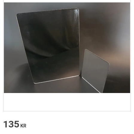
135
KR