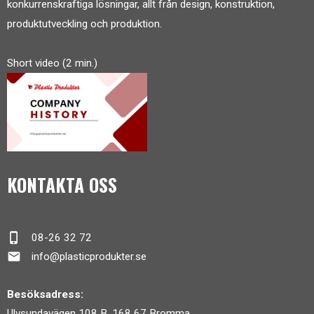
konkurrenskraftiga lösningar, allt från design, konstruktion,
produktutveckling och produktion.
Short video (2 min.)
KONTAKTA OSS
phone_iphone
08-26 32 72
mail
info@plasticprodukter.se
Besöksadress:
Ulvsundavägen 108 B, 168 67 Bromma