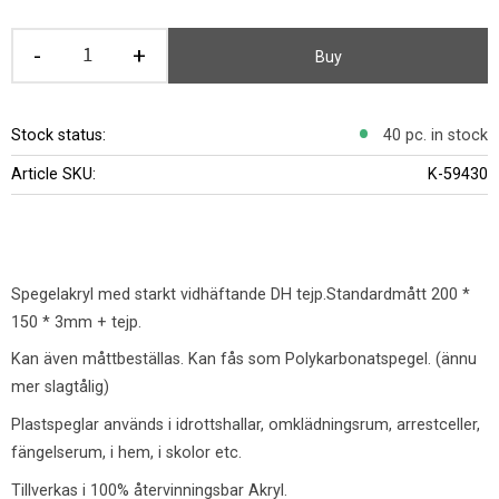
-
+
Buy
Stock status
40 pc. in stock
Article SKU
K-59430
Spegelakryl med starkt vidhäftande DH tejp.Standardmått 200 *
150 * 3mm + tejp.
Kan även måttbeställas. Kan fås som Polykarbonatspegel. (ännu
mer slagtålig)
Plastspeglar används i idrottshallar, omklädningsrum, arrestceller,
fängelserum, i hem, i skolor etc.
Tillverkas i 100% återvinningsbar Akryl.