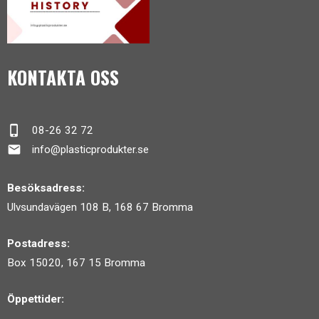
KONTAKTA OSS
phone_iphone
08-26 32 72
mail
info@plasticprodukter.se
Besöksadress:
Ulvsundavägen 108 B, 168 67 Bromma
Postadress:
Box 15020, 167 15 Bromma
Öppettider: