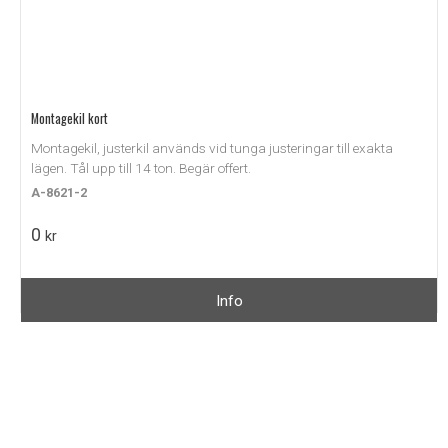
Montagekil kort
Montagekil, justerkil används vid tunga justeringar till exakta
lägen. Tål upp till 14 ton. Begär offert.
A-8621-2
0
kr
Info