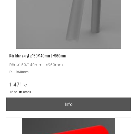
Rör klar akryl ⌀150/140mm L=960mm
Rör ⌀150/140mm L=960mm.
R-L960mm
1 471
kr
12 pc. in stock
Info