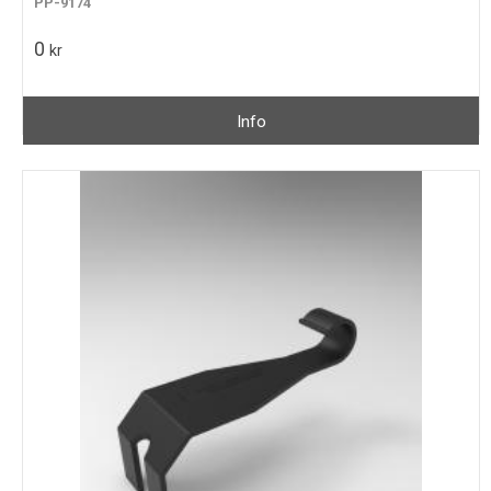
PP-9174
0
kr
Info