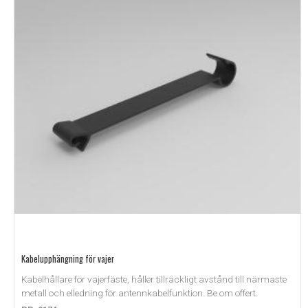
Kabelupphängning för vajer
Kabelhållare för vajerfäste, håller tillräckligt avstånd till närmaste
metall och elledning för antennkabelfunktion. Be om offert.