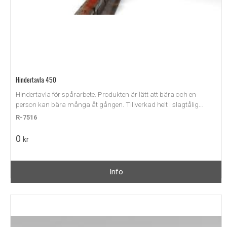
Hindertavla 450
Hindertavla för spårarbete. Produkten är lätt att bära och en
person kan bära många åt gången. Tillverkad helt i slagtålig
plast. Be om offert.
R-7516
0
kr
Info