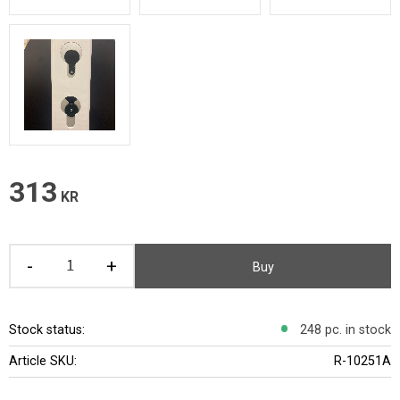
313
KR
-
+
Buy
Stock status
248 pc. in stock
Article SKU
R-10251A