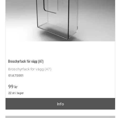
Broschyrfack för vägg (A7)
Broschyrfack för vägg (A7)
01A7S001
99
kr
22 st i lager
Info