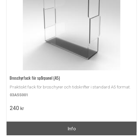
Broschyrfack för spårpanel (A5)
Praktiskt fack för broschyrer och tidskrifter i standard A5 format.
03A5S001
240
kr
Info