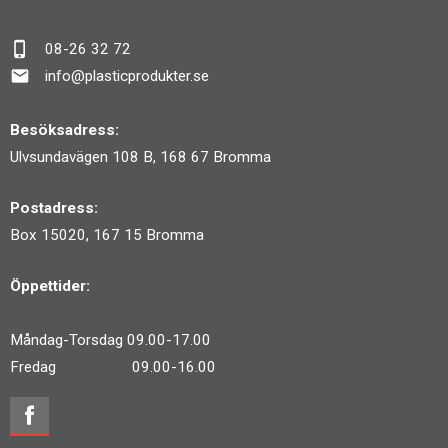
phone_iphone
08-26 32 72
mail
info@plasticprodukter.se
Besöksadress:
Ulvsundavägen 108 B, 168 67 Bromma
Postadress:
Box 15020, 167 15 Bromma
Öppettider:
Måndag-Torsdag 09.00-17.00
Fredag 09.00-16.00