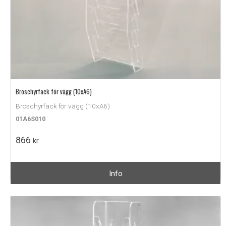
Broschyrfack för vägg (10xA6)
Broschyrfack för vägg (10xA6)
01A6S010
866
kr
Info