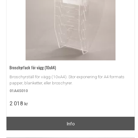
Broschyrfack för vägg (10xA4)
Broschyrställ för vägg (10xA4). Stor exponering för A4 formats
papper, blanketter, eller broschyrer.
01A4S010
2 018
kr
Info