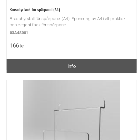
Broschyrfack för spårpanel (A4)
Broschyrställ för spårpanel (A4). Eponering av A4 i ett praktiskt
och elegant fack för spårpanel.
03A4S001
166
kr
Info