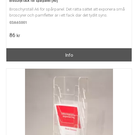
Broschyrfack för spårpanel (A6)
Broschyrställ A6 för spårpanel. Det rätta sättet att exponera små
broscyrer och pamfletter är i ett fack där det tydlit syns.
03A6S001
86
kr
Info