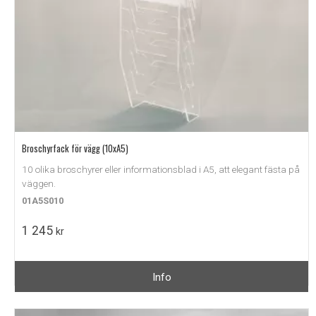
Broschyrfack för vägg (10xA5)
10 olika broschyrer eller informationsblad i A5, att elegant fästa på
väggen.
01A5S010
1 245
kr
Info