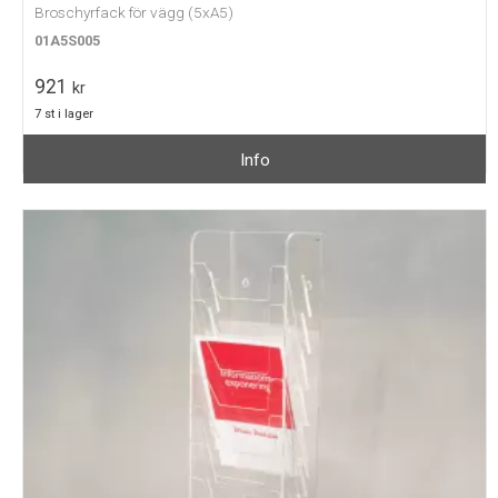
Broschyrfack för vägg (5xA5)
01A5S005
921
kr
7 st i lager
Info