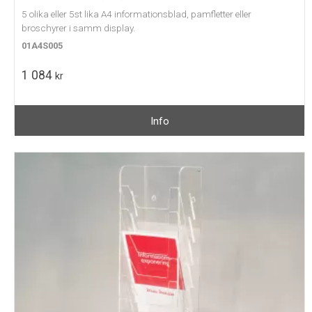
5 olika eller 5st lika A4 informationsblad, pamfletter eller
broschyrer i samm display.
01A4S005
1 084
kr
Info