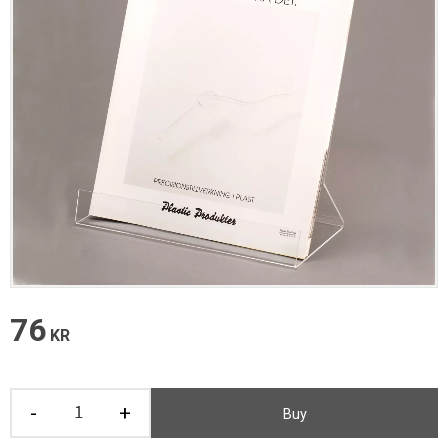
76
KR
-
+
Buy