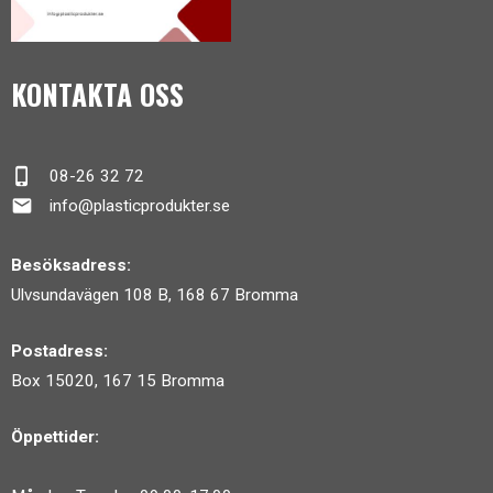
KONTAKTA OSS
phone_iphone
08-26 32 72
mail
info@plasticprodukter.se
Besöksadress:
Ulvsundavägen 108 B, 168 67 Bromma
Postadress:
Box 15020, 167 15 Bromma
Öppettider: