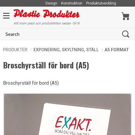
Design
Konstruktion
Produktutveckling
Menu
PRODUKTER
EXPONERING, SKYLTNING, STÄLL
A5 FORMAT
Broschyrställ för bord (A5)
Broschyrställ för bord (A5)