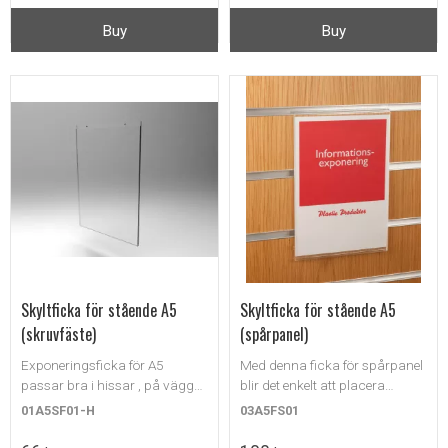
Buy
Buy
Skyltficka för stående A5
Skyltficka för stående A5
(skruvfäste)
(spårpanel)
Exponeringsficka för A5
Med denna ficka för spårpanel
passar bra i hissar , på väggar
blir det enkelt att placera
i entreer, hotellrum etc.
information i anslutning till
01A5SF01-H
03A5FS01
produkten.