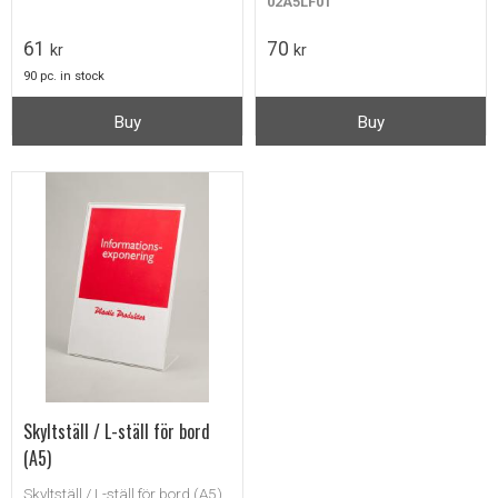
02A5LF01
61
70
kr
kr
90 pc. in stock
Buy
Buy
Skyltställ / L-ställ för bord
(A5)
Skyltställ / L-ställ för bord (A5)