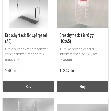
Broschyrfack för spårpanel
Broschyrfack för vägg
(A5)
(10xA5)
Praktiskt fack för broschyrer
10 olika broschyrer eller
och tidskrifter i standard A5
informationsblad i A5, att
format.
elegant fästa på väggen.
03A5S001
01A5S010
240
1 245
kr
kr
Buy
Buy