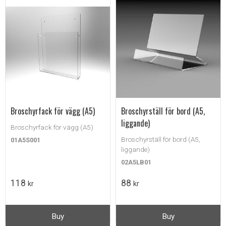
Broschyrfack för vägg (A5)
Broschyrställ för bord (A5,
liggande)
Broschyrfack för vägg (A5)
Broschyrställ för bord (A5,
01A5S001
liggande)
02A5LB01
118
88
kr
kr
Buy
Buy