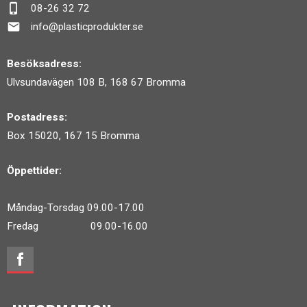
phone_iphone
08-26 32 72
mail
info@plasticprodukter.se
Besöksadress:
Ulvsundavägen 108 B, 168 67 Bromma
Postadress:
Box 15020, 167 15 Bromma
Öppettider:
Måndag-Torsdag 09.00-17.00
Fredag 09.00-16.00