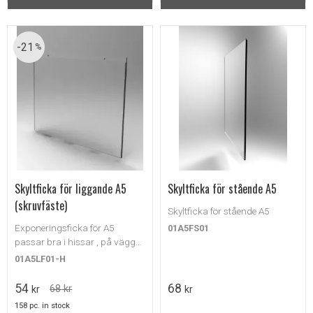
21
%
Skyltficka för liggande A5
Skyltficka för stående A5
(skruvfäste)
Skyltficka för stående A5
Exponeringsficka för A5
01A5FS01
passar bra i hissar , på väggar
i entreer, hotellrum etc.
01A5LF01-H
54
68
68
kr
kr
kr
158 pc. in stock