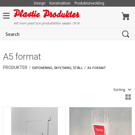
Design
Konstruktion
Produktutveckling
Menu
A5 format
PRODUKTER
EXPONERING, SKYLTNING, STÄLL
A5 FORMAT
Select sorting method
S