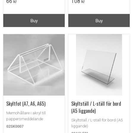
66
108
kr
kr
Buy
Buy
Skyltfot (A7, A6, A65)
Skyltställ / L-ställ för bord
(A5 liggande)
Memohållare i akryl till
pappersmeddelande
Skyltställ / L-ställ för bord (A5
liggande)
02SK0007