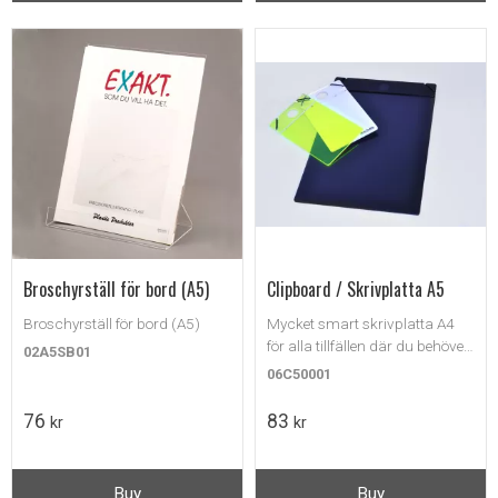
Broschyrställ för bord (A5)
Clipboard / Skrivplatta A5
Broschyrställ för bord (A5)
Mycket smart skrivplatta A4
för alla tillfällen där du behöver
02A5SB01
anteckna eller fylla i något på
06C50001
papper.
76
83
kr
kr
Buy
Buy