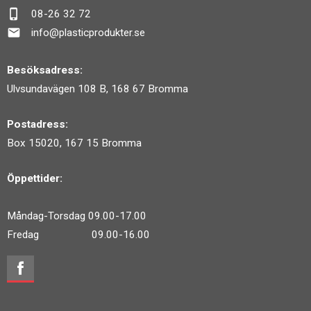
phone_iphone
08-26 32 72
mail
info@plasticprodukter.se
Besöksadress:
Ulvsundavägen 108 B, 168 67 Bromma
Postadress:
Box 15020, 167 15 Bromma
Öppettider:
Måndag-Torsdag 09.00-17.00
Fredag 09.00-16.00