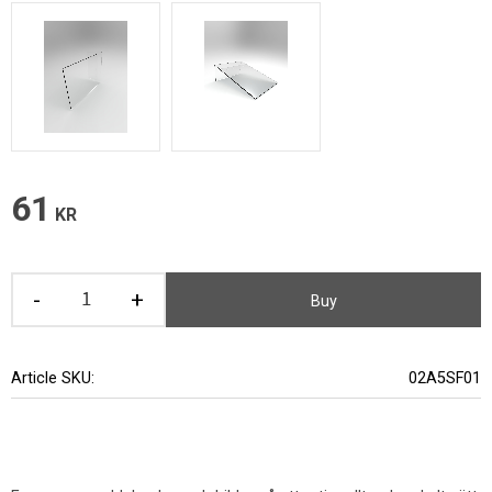
61
KR
-
+
Buy
Article SKU
02A5SF01